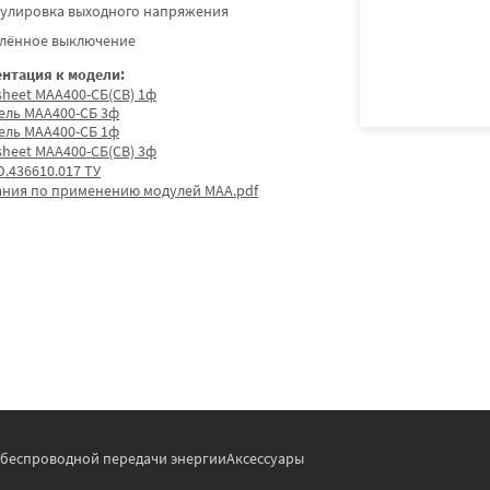
гулировка выходного напряжения
алённое выключение
нтация к модели:
sheet МАА400-СБ(СВ) 1ф
ель МАА400-СБ 3ф
ель МАА400-СБ 1ф
sheet МАА400-СБ(СВ) 3ф
.436610.017 ТУ
ания по применению модулей МАА.pdf
 беспроводной передачи энергии
Аксессуары