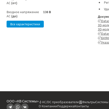
Ре
AC
(от)
Уд
Входное напряжение
138 В
AC
(до)
Докуме
Data
Все характеристики
3D-мод
3D-мод
Data
БКЯЮ
Указ
ООО «КВ Системы»
AC/DC преобразователи
Фильтры
Системы
О Компании
Поддержка
Контакты