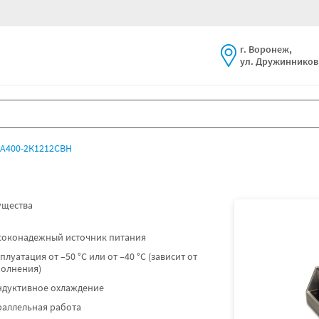
г. Воронеж,
ул. Дружинников,
А400-2К1212СВН
щества
соконадежный источник питания
плуатация от –50 °C или от –40 °C (зависит от
полнения)
ндуктивное охлаждение
раллельная работа