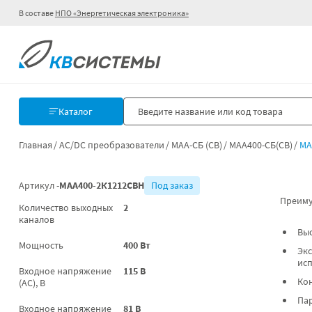
В составе
НПО «Энергетическая электроника»
Каталог
Главная
AC/DC преобразователи
МАА-СБ (СВ)
МАА400-СБ(СВ)
МА
Артикул -
МАА400-2К1212СВН
Под заказ
Преиму
Количество выходных
2
каналов
Вы
Мощность
400 Вт
Экс
ис
Входное напряжение
115 В
Ко
(AC), В
Па
Входное напряжение
81 В