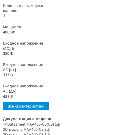
Количество выходных
каналов
1
Мощность
400 Вт
Входное напряжение
(AC), В
380 В
Входное напряжение
AC
(от)
323 В
Входное напряжение
AC
(до)
437 В
Все характеристики
Документация к модели:
Datasheet МАА400-СБ(СВ) 1ф
3D-модель МАА400-СБ 3ф
3D-модель МАА400-СБ 1ф