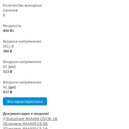
Количество выходных
каналов
1
Мощность
400 Вт
Входное напряжение
(AC), В
380 В
Входное напряжение
AC
(от)
323 В
Входное напряжение
AC
(до)
437 В
Все характеристики
Документация к модели:
Datasheet МАА400-СБ(СВ) 1ф
3D-модель МАА400-СБ 3ф
3D-модель МАА400-СБ 1ф