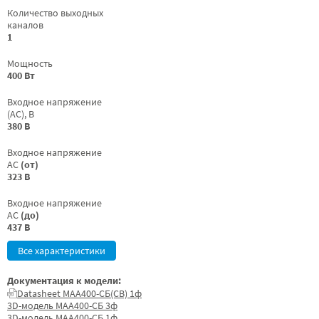
Количество выходных
каналов
1
Мощность
400 Вт
Входное напряжение
(AC), В
380 В
Входное напряжение
AC
(от)
323 В
Входное напряжение
AC
(до)
437 В
Все характеристики
Документация к модели:
Datasheet МАА400-СБ(СВ) 1ф
3D-модель МАА400-СБ 3ф
3D-модель МАА400-СБ 1ф