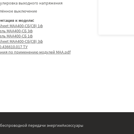
гулировка выходного напряжения
алённое выключение
нтация к модели:
sheet МАА400-СБ(СВ) 1ф
ель МАА400-СБ 3ф
ель МАА400-СБ 1ф
sheet МАА400-СБ(СВ) 3ф
.436610.017 ТУ
ания по применению модулей МАА.pdf
 беспроводной передачи энергии
Аксессуары