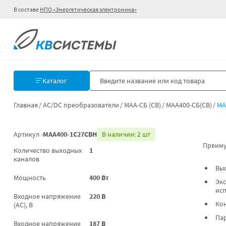
В составе
НПО «Энергетическая электроника»
Каталог
Главная
AC/DC преобразователи
МАА-СБ (СВ)
МАА400-СБ(СВ)
МА
Артикул -
МАА400-1С27СВН
В наличии: 2 шт
Преиму
Количество выходных
1
каналов
Вы
Мощность
400 Вт
Экс
ис
Входное напряжение
220 В
Ко
(AC), В
Па
Входное напряжение
187 В