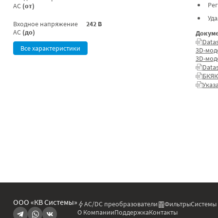
Ре
AC
(от)
Уд
Входное напряжение
242 В
AC
(до)
Докуме
Data
Все характеристики
3D-мод
3D-мод
Data
БКЯЮ
Указ
ООО «КВ Системы»
AC/DC преобразователи
Фильтры
Системы
О Компании
Поддержка
Контакты