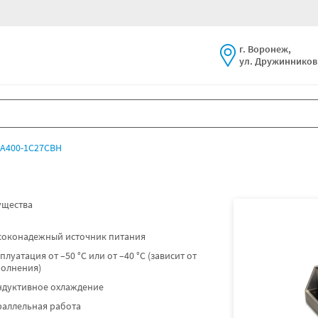
г. Воронеж,
ул. Дружинников,
А400-1С27СВН
щества
соконадежный источник питания
плуатация от –50 °C или от –40 °C (зависит от
полнения)
ндуктивное охлаждение
раллельная работа