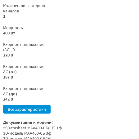
Количество выходных
каналов
1
Мощность
400 Вт
Входное напряжение
(AC), В
220 В
Входное напряжение
AC
(от)
187 В
Входное напряжение
AC
(до)
242 В
Все характеристики
Документация к модели:
Datasheet МАА400-СБ(СВ) 1ф
3D-модель МАА400-СБ 3ф
3D-модель МАА400-СБ 1ф