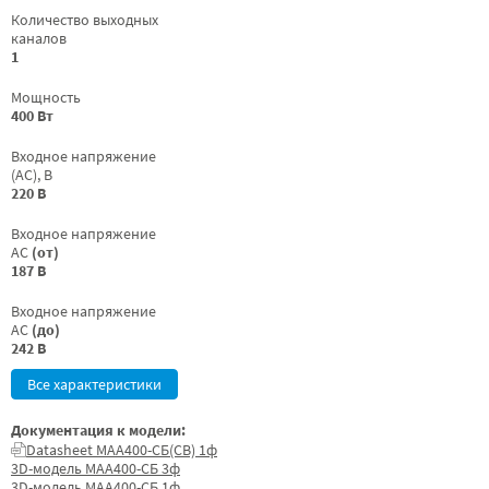
Количество выходных
каналов
1
Мощность
400 Вт
Входное напряжение
(AC), В
220 В
Входное напряжение
AC
(от)
187 В
Входное напряжение
AC
(до)
242 В
Все характеристики
Документация к модели:
Datasheet МАА400-СБ(СВ) 1ф
3D-модель МАА400-СБ 3ф
3D-модель МАА400-СБ 1ф