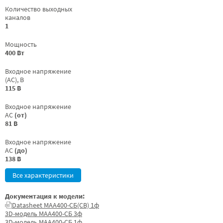
Количество выходных
каналов
1
Мощность
400 Вт
Входное напряжение
(AC), В
115 В
Входное напряжение
AC
(от)
81 В
Входное напряжение
AC
(до)
138 В
Все характеристики
Документация к модели:
Datasheet МАА400-СБ(СВ) 1ф
3D-модель МАА400-СБ 3ф
3D-модель МАА400-СБ 1ф