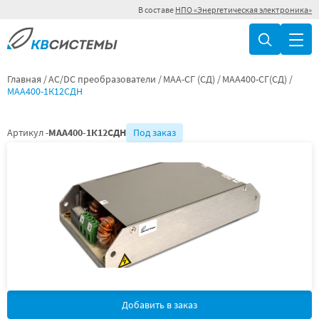
В составе
НПО «Энергетическая электроника»
Главная
AC/DC преобразователи
МАА-СГ (СД)
МАА400-СГ(СД)
МАА400-1К12СДН
Артикул -
МАА400-1К12СДН
Под заказ
Добавить в заказ