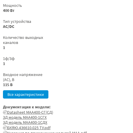
Мощность
400 Вт
Тип устройства
AC/DC
Количество выходных
каналов
1
1ф/3ф
1
Входное напряжение
(AC), В
115 В
Все характеристики
Документация к модели:
Datasheet МАА400-СГ(СД)
3Д модель МАА400-1СГХ
3Д модель МАА400-1СДХ
БКЯЮ.436610.025 ТУ.pdf
Указания по применению модулей МАА.pdf