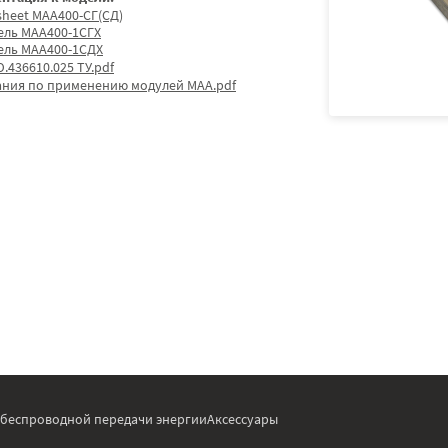
sheet МАА400-СГ(СД)
ель МАА400-1СГХ
ель МАА400-1СДХ
.436610.025 ТУ.pdf
ания по применению модулей МАА.pdf
 беспроводной передачи энергии
Аксессуары