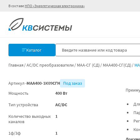
В составе
НПО «Энергетическая электроника»
Каталог
Главная
AC/DC преобразователи
МАА-СГ (СД)
МАА400-СГ(СД)
МА
Артикул -
МАА400-1К09СГН
Под заказ
Преиму
Мощность
400 Вт
Для
Тип устройства
AC/DC
Па
Количество выходных
1
Ре
каналов
Ко
1ф/3ф
1
Докуме