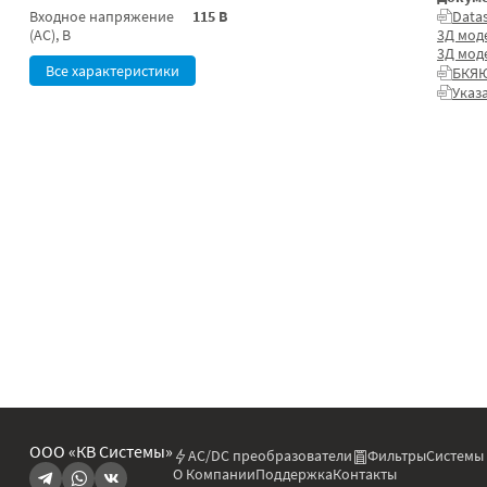
Входное напряжение
115 В
Data
(AC), В
3Д мод
3Д мод
Все характеристики
БКЯЮ
Указ
ООО «КВ Системы»
AC/DC преобразователи
Фильтры
Системы
О Компании
Поддержка
Контакты