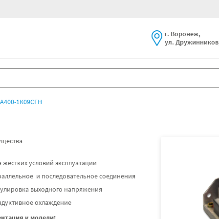
г. Воронеж,
ул. Дружинников,
А400-1К09СГН
щества
 жестких условий эксплуатации
раллельное и последовательное соединения
гулировка выходного напряжения
ндуктивное охлаждение
нтация к модели: