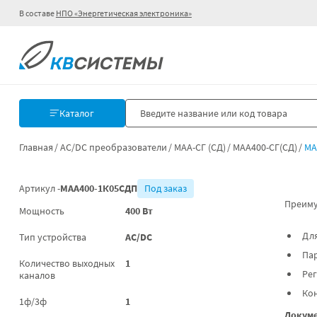
В составе
НПО «Энергетическая электроника»
Каталог
Главная
AC/DC преобразователи
МАА-СГ (СД)
МАА400-СГ(СД)
МА
Артикул -
МАА400-1К05СДП
Под заказ
Преиму
Мощность
400 Вт
Для
Тип устройства
AC/DC
Па
Количество выходных
1
Ре
каналов
Ко
1ф/3ф
1
Докуме