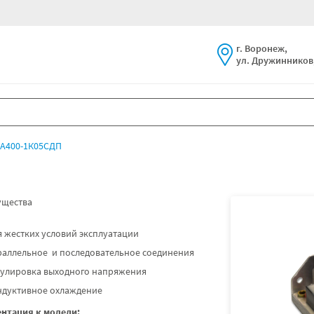
г. Воронеж,
ул. Дружинников,
А400-1К05СДП
щества
 жестких условий эксплуатации
раллельное и последовательное соединения
гулировка выходного напряжения
ндуктивное охлаждение
нтация к модели: