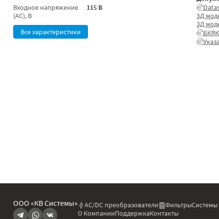
Входное напряжение
115 В
Data
(AC), В
3Д мод
3Д мод
Все характеристики
БКЯЮ
Указ
ООО «КВ Системы»
AC/DC преобразователи
Фильтры
Системы
О Компании
Поддержка
Контакты