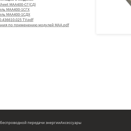
sheet МАА400-СГ(СД)
ель МАА400-1СГХ
ель МАА400-1СДХ
.436610.025 ТУ.pdf
ания по применению модулей МАА.pdf
 беспроводной передачи энергии
Аксессуары