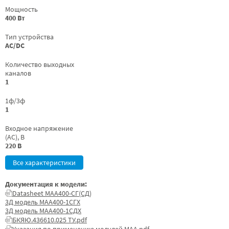
Мощность
400 Вт
Тип устройства
AC/DC
Количество выходных
каналов
1
1ф/3ф
1
Входное напряжение
(AC), В
220 В
Все характеристики
Документация к модели:
Datasheet МАА400-СГ(СД)
3Д модель МАА400-1СГХ
3Д модель МАА400-1СДХ
БКЯЮ.436610.025 ТУ.pdf
Указания по применению модулей МАА.pdf