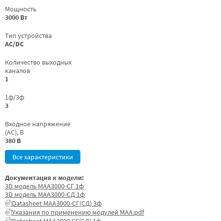
Мощность
3000 Вт
Тип устройства
AC/DC
Количество выходных
каналов
1
1ф/3ф
3
Входное напряжение
(AC), В
380 В
Все характеристики
Документация к модели:
3D модель МАА3000-СГ 1ф
3D модель МАА3000-СД 1ф
Datasheet МАА3000-СГ(СД) 3ф
Указания по применению модулей МАА.pdf
Datasheet МАА3000 СГ(СД) 1ф