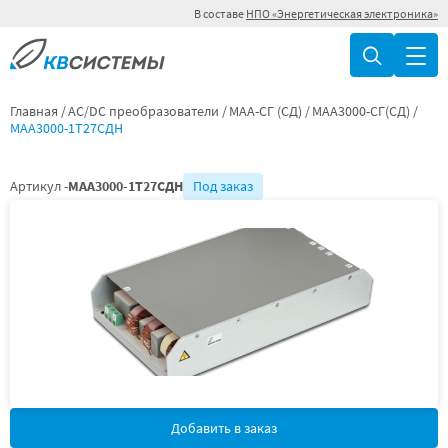
В составе
НПО «Энергетическая электроника»
Главная
AC/DC преобразователи
МАА-СГ (СД)
МАА3000-СГ(СД)
МАА3000-1Т27СДН
Артикул -
МАА3000-1Т27СДН
Под заказ
Добавить в заказ