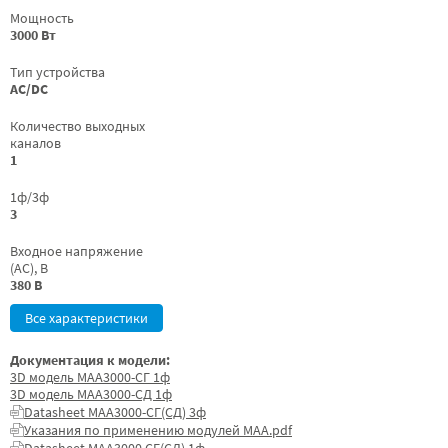
Мощность
3000 Вт
Тип устройства
AC/DC
Количество выходных
каналов
1
1ф/3ф
3
Входное напряжение
(AC), В
380 В
Все характеристики
Документация к модели:
3D модель МАА3000-СГ 1ф
3D модель МАА3000-СД 1ф
Datasheet МАА3000-СГ(СД) 3ф
Указания по применению модулей МАА.pdf
Datasheet МАА3000 СГ(СД) 1ф