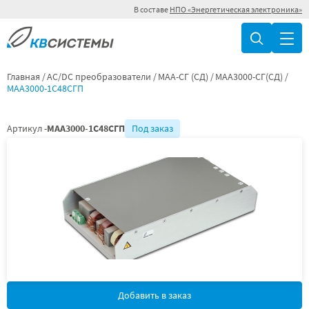
В составе
НПО «Энергетическая электроника»
Главная
AC/DC преобразователи
МАА-СГ (СД)
МАА3000-СГ(СД)
МАА3000-1С48СГП
Артикул -
МАА3000-1С48СГП
Под заказ
Добавить в заказ