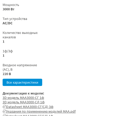
Мощность
3000 Вт
Тип устройства
AC/DC
Количество выходных
каналов
1
1ф/3ф
1
Входное напряжение
(AC), В
220 В
Все характеристики
Документация к модели:
3D модель МАА3000-СГ 1ф
3D модель МАА3000-СД 1ф
Datasheet МАА3000-СГ(СД) 3ф
Указания по применению модулей МАА.pdf
Datasheet МАА3000 СГ(СД) 1ф