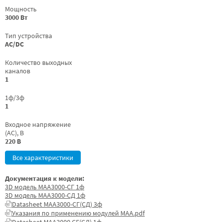
Мощность
3000 Вт
Тип устройства
AC/DC
Количество выходных
каналов
1
1ф/3ф
1
Входное напряжение
(AC), В
220 В
Все характеристики
Документация к модели:
3D модель МАА3000-СГ 1ф
3D модель МАА3000-СД 1ф
Datasheet МАА3000-СГ(СД) 3ф
Указания по применению модулей МАА.pdf
Datasheet МАА3000 СГ(СД) 1ф