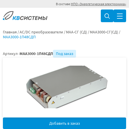
В составе
НПО «Энергетическая электроника»
Главная
AC/DC преобразователи
МАА-СГ (СД)
МАА3000-СГ(СД)
МАА3000-1П48СДП
Артикул -
МАА3000-1П48СДП
Под заказ
Добавить в заказ