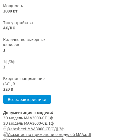
Мощность
3000 Вт
Тип устройства
AC/DC
Количество выходных
каналов
1
1ф/3ф
3
Входное напряжение
(AC), В
220 В
Все характеристики
Документация к модели:
3D модель МАА3000-СГ 1ф
3D модель МАА3000-СД 1ф
Datasheet МАА3000-СГ(СД) 3ф
Указания по применению модулей МАА.pdf
Datasheet МАА3000 СГ(СД) 1ф