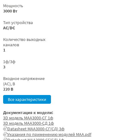
Мощность
3000 Вт
Тип устройства
AC/DC
Количество выходных
каналов
1
1ф/3ф
3
Входное напряжение
(AC), В
220 В
Все характеристики
Документация к модели:
3D модель МАА3000-СГ 1ф
3D модель МАА3000-СД 1ф
Datasheet МАА3000-СГ(СД) 3ф
Указания по применению модулей МАА.pdf
Datasheet МАА3000 СГ(СД) 1ф