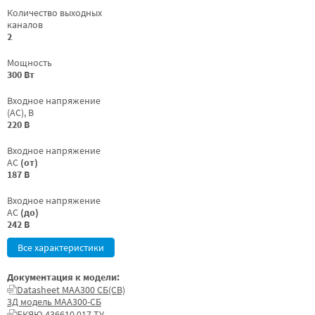
Количество выходных
каналов
2
Мощность
300 Вт
Входное напряжение
(AC), В
220 В
Входное напряжение
AC
(от)
187 В
Входное напряжение
AC
(до)
242 В
Все характеристики
Документация к модели:
Datasheet МАА300 СБ(СВ)
3Д модель МАА300-СБ
БКЯЮ.436610.017 ТУ