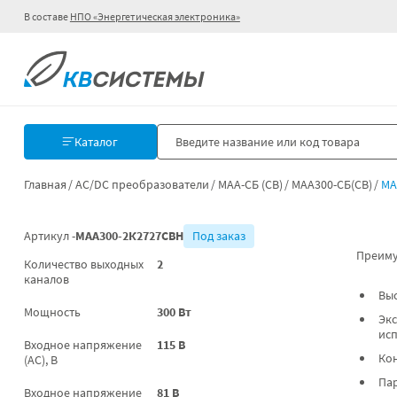
В составе
НПО «Энергетическая электроника»
Каталог
Главная
AC/DC преобразователи
МАА-СБ (СВ)
МАА300-СБ(СВ)
МА
Артикул -
МАА300-2К2727СВН
Под заказ
Преиму
Количество выходных
2
каналов
Вы
Мощность
300 Вт
Экс
ис
Входное напряжение
115 В
Ко
(AC), В
Па
Входное напряжение
81 В