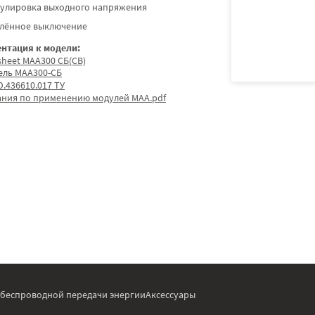
гулировка выходного напряжения
алённое выключение
нтация к модели:
sheet МАА300 СБ(СВ)
ель МАА300-СБ
.436610.017 ТУ
ания по применению модулей МАА.pdf
 беспроводной передачи энергии
Аксессуары