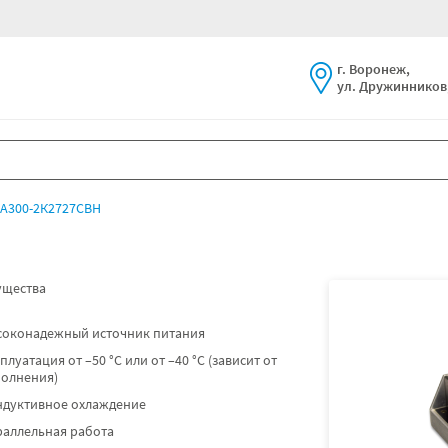
г. Воронеж,
ул. Дружинников,
А300-2К2727СВН
щества
соконадежный источник питания
плуатация от –50 °C или от –40 °C (зависит от
полнения)
ндуктивное охлаждение
раллельная работа