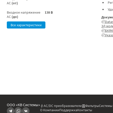
Ре
AC
(от)
Уд
Входное напряжение
138 В
AC
(до)
Докуме
Data
Все характеристики
3Д мод
БКЯЮ
Указ
ООО «КВ Системы»
AC/DC преобразователи
Фильтры
Системы
О Компании
Поддержка
Контакты