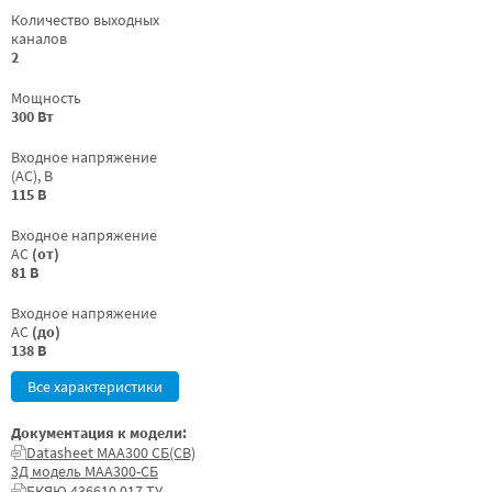
Количество выходных
каналов
2
Мощность
300 Вт
Входное напряжение
(AC), В
115 В
Входное напряжение
AC
(от)
81 В
Входное напряжение
AC
(до)
138 В
Все характеристики
Документация к модели:
Datasheet МАА300 СБ(СВ)
3Д модель МАА300-СБ
БКЯЮ.436610.017 ТУ