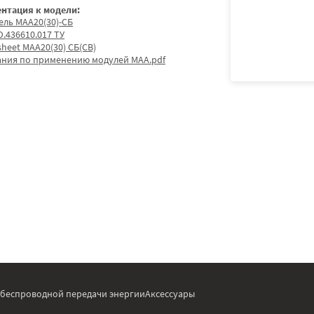
нтация к модели:
ель МАА20(30)-СБ
.436610.017 ТУ
sheet МАА20(30) СБ(СВ)
ания по применению модулей МАА.pdf
 беспроводной передачи энергии
Аксессуары