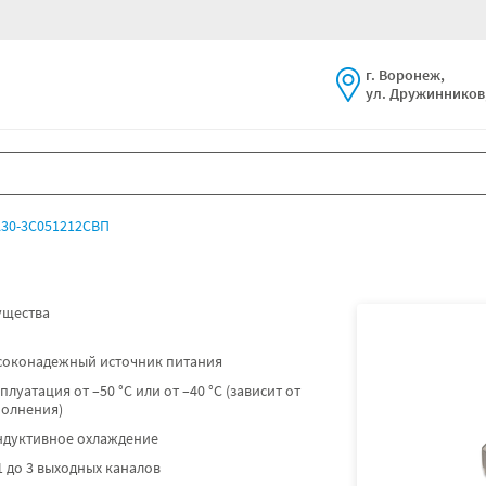
г. Воронеж,
ул. Дружинников,
30-3С051212СВП
щества
соконадежный источник питания
плуатация от –50 °C или от –40 °C (зависит от
полнения)
ндуктивное охлаждение
1 до 3 выходных каналов