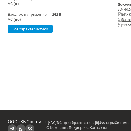
AC
(от)
Докуме
3D-мод
Входное напряжение
242 В
БКЯЮ
AC
(до)
Data
Указ
Все характеристики
ООО «КВ Системы»
AC/DC преобразователи
Фильтры
Системы
О Компании
Поддержка
Контакты