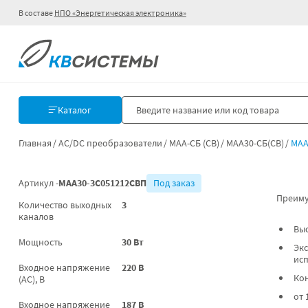
В составе
НПО «Энергетическая электроника»
Каталог
Главная
AC/DC преобразователи
МАА-СБ (СВ)
МАА30-СБ(СВ)
МАА
Артикул -
МАА30-3С051212СВП
Под заказ
Преиму
Количество выходных
3
каналов
Вы
Мощность
30 Вт
Экс
ис
Входное напряжение
220 В
Ко
(AC), В
от 
Входное напряжение
187 В