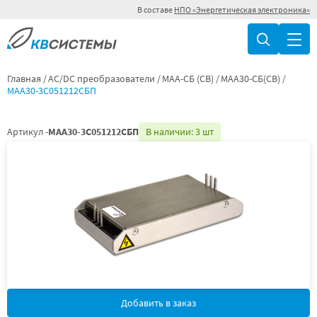
В составе
НПО «Энергетическая электроника»
Главная
AC/DC преобразователи
МАА-СБ (СВ)
МАА30-СБ(СВ)
МАА30-3С051212СБП
Артикул -
МАА30-3С051212СБП
В наличии: 3 шт
Добавить в заказ