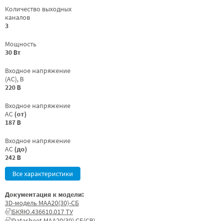
Количество выходных
каналов
3
Мощность
30 Вт
Входное напряжение
(AC), В
220 В
Входное напряжение
AC
(от)
187 В
Входное напряжение
AC
(до)
242 В
Все характеристики
Документация к модели:
3D-модель МАА20(30)-СБ
БКЯЮ.436610.017 ТУ
Datasheet МАА20(30) СБ(СВ)