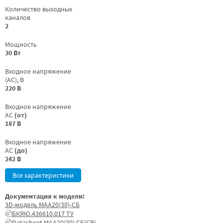
Количество выходных
каналов
2
Мощность
30 Вт
Входное напряжение
(AC), В
220 В
Входное напряжение
AC
(от)
187 В
Входное напряжение
AC
(до)
242 В
Все характеристики
Документация к модели:
3D-модель МАА20(30)-СБ
БКЯЮ.436610.017 ТУ
Datasheet МАА20(30) СБ(СВ)