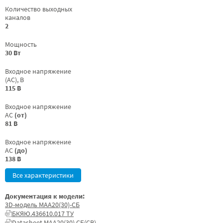
Количество выходных
каналов
2
Мощность
30 Вт
Входное напряжение
(AC), В
115 В
Входное напряжение
AC
(от)
81 В
Входное напряжение
AC
(до)
138 В
Все характеристики
Документация к модели:
3D-модель МАА20(30)-СБ
БКЯЮ.436610.017 ТУ
Datasheet МАА20(30) СБ(СВ)