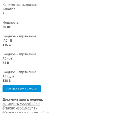
Количество выходных
каналов
2
Мощность
30 Вт
Входное напряжение
(AC), В
115 В
Входное напряжение
AC
(от)
81 В
Входное напряжение
AC
(до)
138 В
Все характеристики
Документация к модели:
3D-модель МАА20(30)-СБ
БКЯЮ.436610.017 ТУ
Datasheet МАА20(30) СБ(СВ)