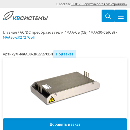
В составе
НПО «Энергетическая электроника»
Главная
AC/DC преобразователи
МАА-СБ (СВ)
МАА30-СБ(СВ)
МАА30-2К2727СБП
Артикул -
МАА30-2К2727СБП
Под заказ
Добавить в заказ