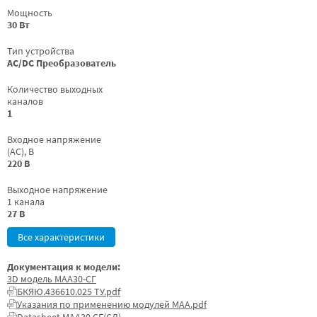
Мощность
30 Вт
Тип устройства
AC/DC Преобразователь
Количество выходных
каналов
1
Входное напряжение
(AC), В
220 В
Выходное напряжение
1 канала
27 В
Все характеристики
Документация к модели:
3D модель МАА30-СГ
БКЯЮ.436610.025 ТУ.pdf
Указания по применению модулей МАА.pdf
Datasheet МАА30 СГ(СД)