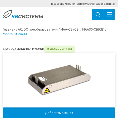
В составе
НПО «Энергетическая электроника»
Главная
AC/DC преобразователи
МАА-СБ (СВ)
МАА30-СБ(СВ)
МАА30-1С24СБН
Артикул -
МАА30-1С24СБН
В наличии: 3 шт
Добавить в заказ