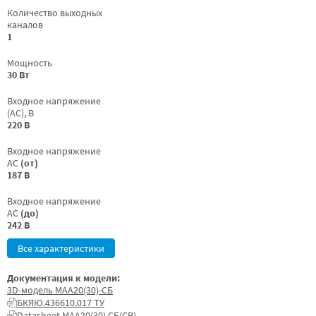
Количество выходных
каналов
1
Мощность
30 Вт
Входное напряжение
(AC), В
220 В
Входное напряжение
AC
(от)
187 В
Входное напряжение
AC
(до)
242 В
Все характеристики
Документация к модели:
3D-модель МАА20(30)-СБ
БКЯЮ.436610.017 ТУ
Datasheet МАА20(30) СБ(СВ)