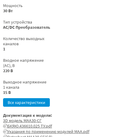
Мощность
30 Вт
Тип устройства
AC/DC Преобразователь
Количество выходных
каналов
1
Входное напряжение
(AC), В
220 В
Выходное напряжение
1 канала
15 В
Все характеристики
Документация к модели:
3D модель МАА30-СГ
БКЯЮ.436610.025 ТУ.pdf
Указания по применению модулей МАА.pdf
Datasheet МАА30 СГ(СД)