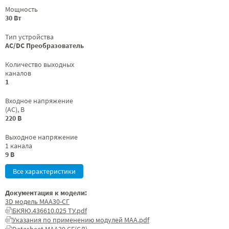
Мощность
30 Вт
Тип устройства
AC/DC Преобразователь
Количество выходных
каналов
1
Входное напряжение
(AC), В
220 В
Выходное напряжение
1 канала
9 В
Все характеристики
Документация к модели:
3D модель МАА30-СГ
БКЯЮ.436610.025 ТУ.pdf
Указания по применению модулей МАА.pdf
Datasheet МАА30 СГ(СД)