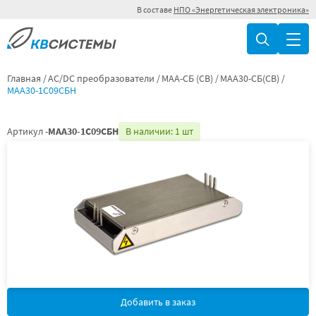
В составе
НПО «Энергетическая электроника»
Главная
AC/DC преобразователи
МАА-СБ (СВ)
МАА30-СБ(СВ)
МАА30-1С09СБН
Артикул -
МАА30-1С09СБН
В наличии: 1 шт
Добавить в заказ