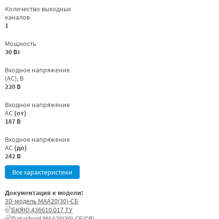
Количество выходных
каналов
1
Мощность
30 Вт
Входное напряжение
(AC), В
220 В
Входное напряжение
AC
(от)
187 В
Входное напряжение
AC
(до)
242 В
Все характеристики
Документация к модели:
3D-модель МАА20(30)-СБ
БКЯЮ.436610.017 ТУ
Datasheet МАА20(30) СБ(СВ)