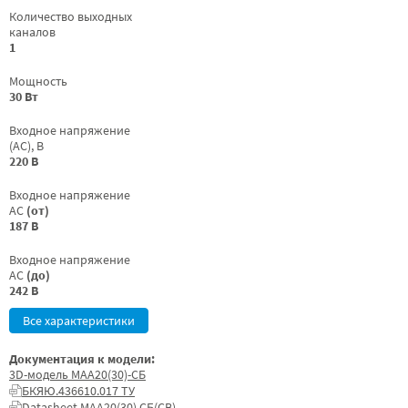
Количество выходных
каналов
1
Мощность
30 Вт
Входное напряжение
(AC), В
220 В
Входное напряжение
AC
(от)
187 В
Входное напряжение
AC
(до)
242 В
Все характеристики
Документация к модели:
3D-модель МАА20(30)-СБ
БКЯЮ.436610.017 ТУ
Datasheet МАА20(30) СБ(СВ)