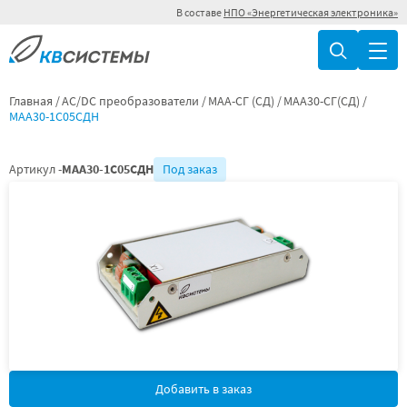
В составе
НПО «Энергетическая электроника»
Главная
AC/DC преобразователи
МАА-СГ (СД)
МАА30-СГ(СД)
МАА30-1С05СДН
Артикул -
МАА30-1С05СДН
Под заказ
Добавить в заказ