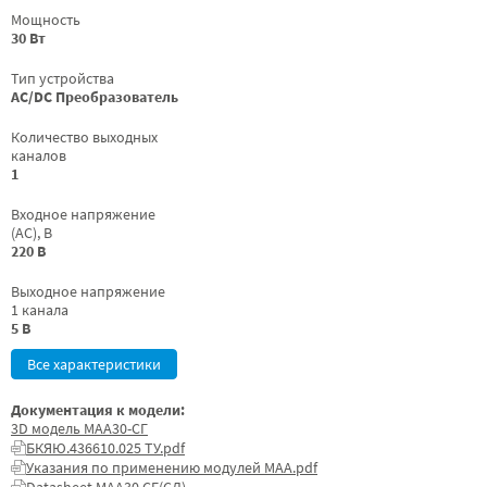
Мощность
30 Вт
Тип устройства
AC/DC Преобразователь
Количество выходных
каналов
1
Входное напряжение
(AC), В
220 В
Выходное напряжение
1 канала
5 В
Все характеристики
Документация к модели:
3D модель МАА30-СГ
БКЯЮ.436610.025 ТУ.pdf
Указания по применению модулей МАА.pdf
Datasheet МАА30 СГ(СД)