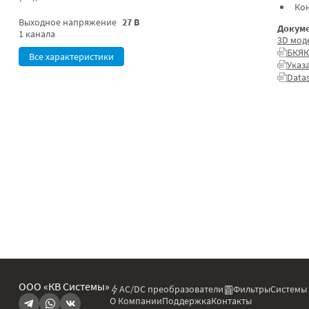
Ко
Выходное напряжение
27 В
Докуме
1 канала
3D мод
БКЯЮ
Все характеристики
Указ
Data
ООО «КВ Системы»
AC/DC преобразователи
Фильтры
Системы
О Компании
Поддержка
Контакты