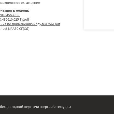
нвекционное охлаждение
нтация к модели:
ель МАА30-СГ
.436610.025 ТУ.pdf
ания по применению модулей МАА.pdf
sheet МАА30 СГ(СД)
 беспроводной передачи энергии
Аксессуары