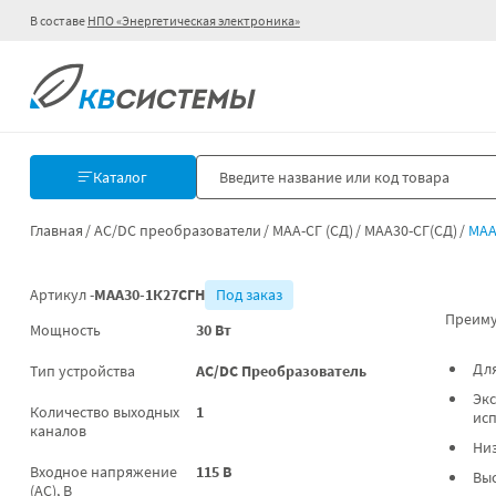
В составе
НПО «Энергетическая электроника»
Каталог
Главная
AC/DC преобразователи
МАА-СГ (СД)
МАА30-СГ(СД)
МАА
Артикул -
МАА30-1К27СГН
Под заказ
Преиму
Мощность
30 Вт
Для
Тип устройства
AC/DC Преобразователь
Экс
Количество выходных
1
ис
каналов
Низ
Входное напряжение
115 В
Выс
(AC), В