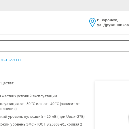
г. Воронеж,
ул. Дружинников,
30-1К27СГН
щества:
 жестких условий эксплуатации
плуатация от –50 °C или от –40 °C (зависит от
полнения)
кий уровень пульсаций – 20 мВ (при Uвых=27В)
окий уровень ЭМС - ГОСТ В 25803-91, кривая 2