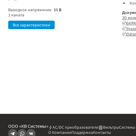
Ко
Выходное напряжение
15 В
Докуме
1 канала
3D мод
БКЯЮ
Все характеристики
Указ
Data
ООО «КВ Системы»
AC/DC преобразователи
Фильтры
Системы
О Компании
Поддержка
Контакты