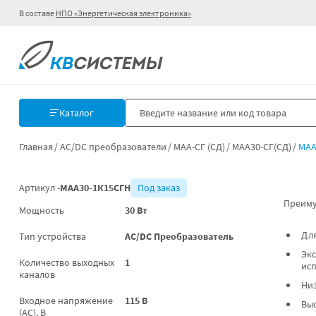
В составе
НПО «Энергетическая электроника»
Каталог
Главная
AC/DC преобразователи
МАА-СГ (СД)
МАА30-СГ(СД)
МАА
Артикул -
МАА30-1К15СГН
Под заказ
Преиму
Мощность
30 Вт
Для
Тип устройства
AC/DC Преобразователь
Экс
Количество выходных
1
ис
каналов
Низ
Входное напряжение
115 В
Выс
(AC), В