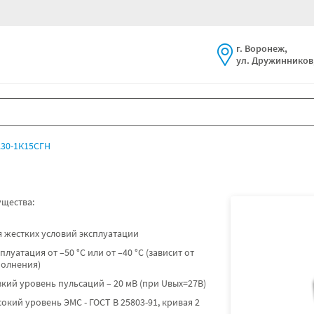
г. Воронеж,
ул. Дружинников,
30-1К15СГН
щества:
 жестких условий эксплуатации
плуатация от –50 °C или от –40 °C (зависит от
полнения)
кий уровень пульсаций – 20 мВ (при Uвых=27В)
окий уровень ЭМС - ГОСТ В 25803-91, кривая 2