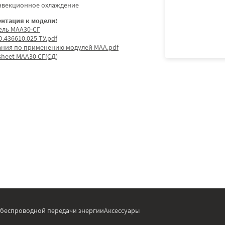
нвекционное охлаждение
нтация к модели:
ель МАА30-СГ
.436610.025 ТУ.pdf
ания по применению модулей МАА.pdf
sheet МАА30 СГ(СД)
 беспроводной передачи энергии
Аксессуары