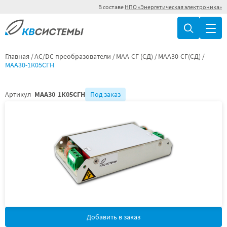
В составе
НПО «Энергетическая электроника»
Главная
AC/DC преобразователи
МАА-СГ (СД)
МАА30-СГ(СД)
МАА30-1К05СГН
Артикул -
МАА30-1К05СГН
Под заказ
Добавить в заказ