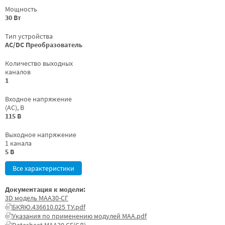
Мощность
30 Вт
Тип устройства
AC/DC Преобразователь
Количество выходных
каналов
1
Входное напряжение
(AC), В
115 В
Выходное напряжение
1 канала
5 В
Все характеристики
Документация к модели:
3D модель МАА30-СГ
БКЯЮ.436610.025 ТУ.pdf
Указания по применению модулей МАА.pdf
Datasheet МАА30 СГ(СД)