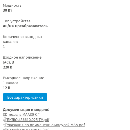
Мощность
30 Вт
Тип устройства
AC/DC Преобразователь
Количество выходных
каналов
1
Входное напряжение
(AC), В
220 В
Выходное напряжение
1 канала
12 В
Все характеристики
Документация к модели:
3D модель МАА30-СГ
БКЯЮ.436610.025 ТУ.pdf
Указания по применению модулей МАА.pdf
Datasheet МАА30 СГ(СД)