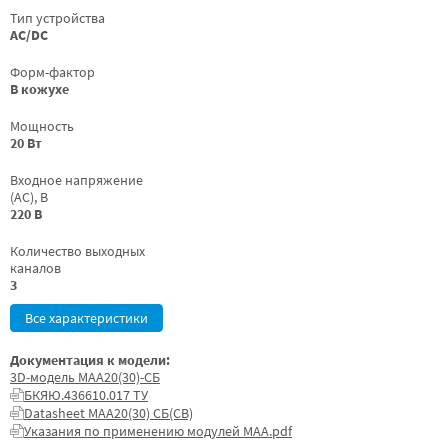
Тип устройства
AC/DC
Форм-фактор
В кожухе
Мощность
20 Вт
Входное напряжение
(AC), В
220 В
Количество выходных
каналов
3
Все характеристики
Документация к модели:
3D-модель МАА20(30)-СБ
БКЯЮ.436610.017 ТУ
Datasheet МАА20(30) СБ(СВ)
Указания по применению модулей МАА.pdf