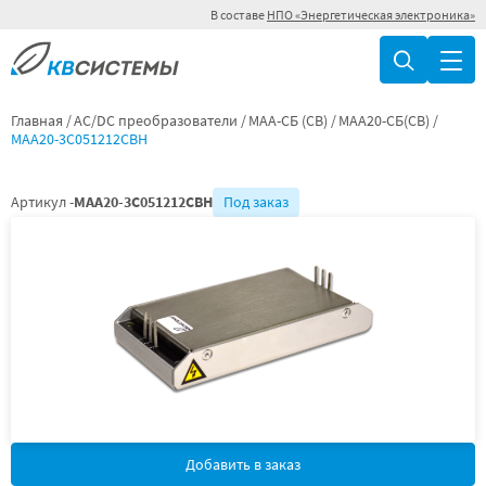
В составе
НПО «Энергетическая электроника»
Главная
AC/DC преобразователи
МАА-СБ (СВ)
МАА20-СБ(СВ)
МАА20-3С051212СВН
Артикул -
МАА20-3С051212СВН
Под заказ
Добавить в заказ