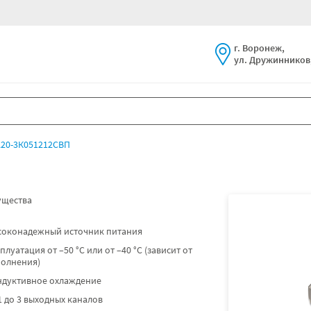
г. Воронеж,
ул. Дружинников,
20-3К051212СВП
щества
соконадежный источник питания
плуатация от –50 °C или от –40 °C (зависит от
полнения)
ндуктивное охлаждение
1 до 3 выходных каналов