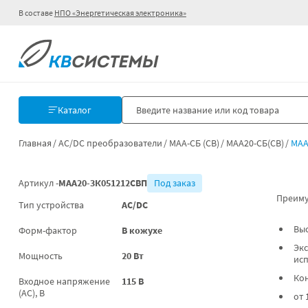
В составе
НПО «Энергетическая электроника»
Каталог
Главная
AC/DC преобразователи
МАА-СБ (СВ)
МАА20-СБ(СВ)
МАА
Артикул -
МАА20-3К051212СВП
Под заказ
Преиму
Тип устройства
AC/DC
Вы
Форм-фактор
В кожухе
Экс
Мощность
20 Вт
ис
Ко
Входное напряжение
115 В
(AC), В
от 