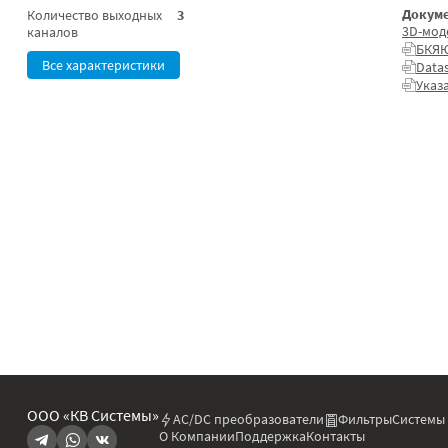
Докуме
Количество выходных
3
3D-мод
каналов
БКЯЮ
Все характеристики
Data
Указ
ООО «КВ Системы»
AC/DC преобразователи
Фильтры
Системы
О Компании
Поддержка
Контакты