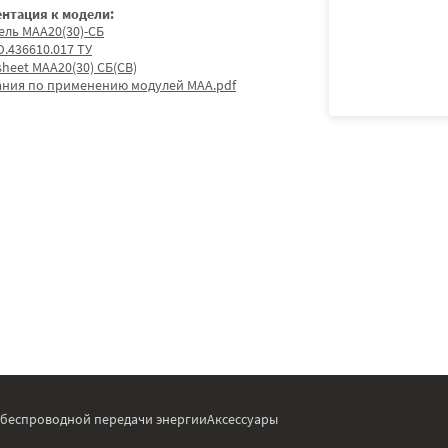
нтация к модели:
ель МАА20(30)-СБ
.436610.017 ТУ
sheet МАА20(30) СБ(СВ)
ания по применению модулей МАА.pdf
 беспроводной передачи энергии
Аксессуары