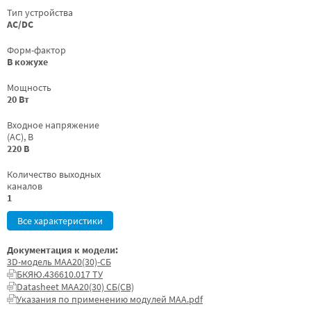
Тип устройства
AC/DC
Форм-фактор
В кожухе
Мощность
20 Вт
Входное напряжение
(AC), В
220 В
Количество выходных
каналов
1
Все характеристики
Документация к модели:
3D-модель МАА20(30)-СБ
БКЯЮ.436610.017 ТУ
Datasheet МАА20(30) СБ(СВ)
Указания по применению модулей МАА.pdf