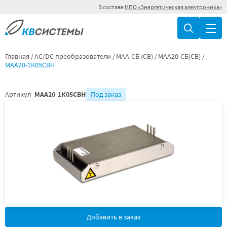
В составе
НПО «Энергетическая электроника»
Главная
AC/DC преобразователи
МАА-СБ (СВ)
МАА20-СБ(СВ)
МАА20-1К05СВН
Артикул -
МАА20-1К05СВН
Под заказ
Добавить в заказ