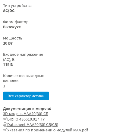
Тип устройства
AC/DC
Форм-фактор
В кожухе
Мощность
20 Вт
Входное напряжение
(AC), В
115 В
Количество выходных
каналов
1
Все характеристики
Документация к модели:
3D-модель МАА20(30)-СБ
БКЯЮ.436610.017 ТУ
Datasheet МАА20(30) СБ(СВ)
Указания по применению модулей МАА.pdf