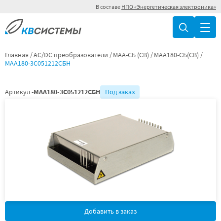
В составе
НПО «Энергетическая электроника»
Главная
AC/DC преобразователи
МАА-СБ (СВ)
МАА180-СБ(СВ)
МАА180-3С051212СБН
Артикул -
МАА180-3С051212СБН
Под заказ
Добавить в заказ