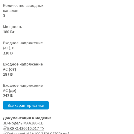
Количество выходных
каналов
3
Мощность
180 Вт
Входное напряжение
(AC), В
220 В
Входное напряжение
AC
(от)
187 В
Входное напряжение
AC
(до)
242 В
Все характеристики
Документация к модели:
3D-модель МАА180-СБ
БКЯЮ.436610.017 ТУ
Datasheet МАА100(150) СБ(СВ).pdf