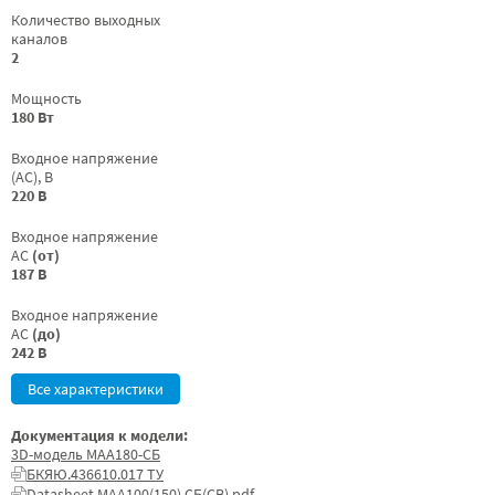
Количество выходных
каналов
2
Мощность
180 Вт
Входное напряжение
(AC), В
220 В
Входное напряжение
AC
(от)
187 В
Входное напряжение
AC
(до)
242 В
Все характеристики
Документация к модели:
3D-модель МАА180-СБ
БКЯЮ.436610.017 ТУ
Datasheet МАА100(150) СБ(СВ).pdf