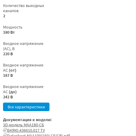
Количество выходных
каналов
2
Мощность
180 Вт
Входное напряжение
(AC), В
220 В
Входное напряжение
AC
(от)
187 В
Входное напряжение
AC
(до)
242 В
Все характеристики
Документация к модели:
3D-модель МАА180-СБ
БКЯЮ.436610.017 ТУ
Datasheet МАА100(150) СБ(СВ).pdf