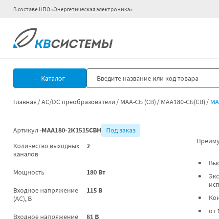
В составе
НПО «Энергетическая электроника»
Каталог
Главная
AC/DC преобразователи
МАА-СБ (СВ)
МАА180-СБ(СВ)
МА
Артикул -
МАА180-2К1515СВН
Под заказ
Преиму
Количество выходных
2
каналов
Вы
Мощность
180 Вт
Экс
ис
Входное напряжение
115 В
Ко
(AC), В
от 
Входное напряжение
81 В