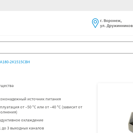
г. Воронеж,
ул. Дружинников,
А180-2К1515СВН
щества
соконадежный источник питания
плуатация от –50 °C или от –40 °C (зависит от
полнения)
ндуктивное охлаждение
1 до 3 выходных каналов