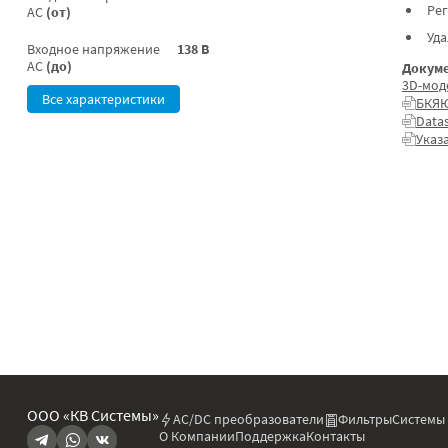
Ре
AC
(от)
Уд
Входное напряжение
138 В
AC
(до)
Докуме
3D-мод
Все характеристики
БКЯЮ
Data
Указ
ООО «КВ Системы»
AC/DC преобразователи
Фильтры
Системы
О Компании
Поддержка
Контакты