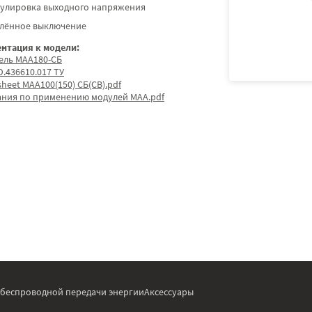
гулировка выходного напряжения
алённое выключение
нтация к модели:
ель МАА180-СБ
.436610.017 ТУ
sheet МАА100(150) СБ(СВ).pdf
ания по применению модулей МАА.pdf
 беспроводной передачи энергии
Аксессуары