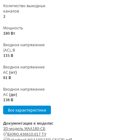
Количество выходных
каналов
2
Мощность
180 Вт
Входное напряжение
(AC), В
115 В
Входное напряжение
AC
(от)
81 В
Входное напряжение
AC
(до)
138 В
Все характеристики
Документация к модели:
3D-модель МАА180-СБ
БКЯЮ.436610.017 ТУ
Datasheet МАА100(150) СБ(СВ).pdf