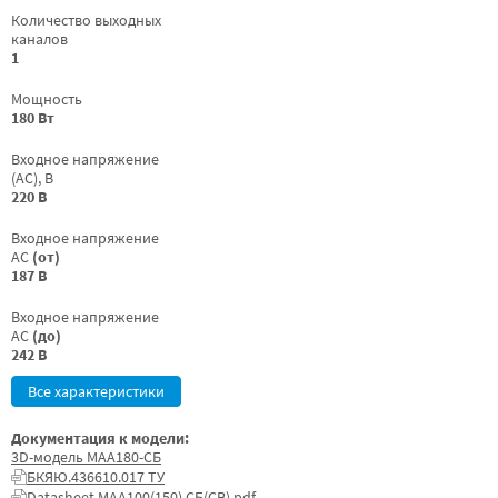
Количество выходных
каналов
1
Мощность
180 Вт
Входное напряжение
(AC), В
220 В
Входное напряжение
AC
(от)
187 В
Входное напряжение
AC
(до)
242 В
Все характеристики
Документация к модели:
3D-модель МАА180-СБ
БКЯЮ.436610.017 ТУ
Datasheet МАА100(150) СБ(СВ).pdf