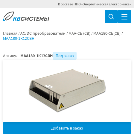
В составе
НПО «Энергетическая электроника»
Главная
AC/DC преобразователи
МАА-СБ (СВ)
МАА180-СБ(СВ)
МАА180-1К12СВН
Артикул -
МАА180-1К12СВН
Под заказ
Добавить в заказ