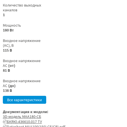
Количество выходных
каналов
1
Мощность
180 Вт
Входное напряжение
(AC), В
115 В
Входное напряжение
AC
(от)
81 В
Входное напряжение
AC
(до)
138 В
Все характеристики
Документация к модели:
3D-модель МАА180-СБ
БКЯЮ.436610.017 ТУ
Datasheet МАА100(150) СБ(СВ).pdf