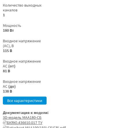
Количество выходных
каналов
1
Мощность
180 Вт
Входное напряжение
(AC), В
115 В
Входное напряжение
AC
(от)
81 В
Входное напряжение
AC
(до)
138 В
Все характеристики
Документация к модели:
3D-модель МАА180-СБ
БКЯЮ.436610.017 ТУ
Datasheet МАА100(150) СБ(СВ).pdf