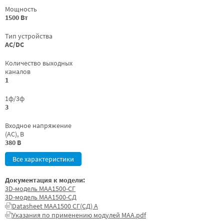
Мощность
1500 Вт
Тип устройства
AC/DC
Количество выходных
каналов
1
1ф/3ф
3
Входное напряжение
(AC), В
380 В
Все характеристики
Документация к модели:
3D-модель МАА1500-СГ
3D-модель МАА1500-СД
Datasheet МАА1500 СГ(СД) А
Указания по применению модулей МАА.pdf