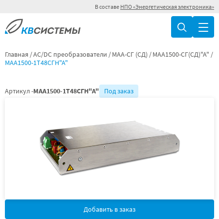
В составе
НПО «Энергетическая электроника»
Главная
AC/DC преобразователи
МАА-СГ (СД)
МАА1500-СГ(СД)"А"
МАА1500-1Т48СГН"А"
Артикул -
МАА1500-1Т48СГН"А"
Под заказ
Добавить в заказ